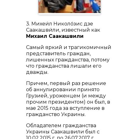
3. Михеи́л Николо́зис дзе
Саакашви́ли, известный как
Михаил Саакашвили
Самый яркий и трагикомичный
представитель граждан,
лишенных гражданства, потому
что гражданства лишали его
дважды.
Причем, первый раз решение
об аннулировании принято
Грузией, уроженцем (и между
прочим президентом) он был, в
мае 2015 года за вступление в
гражданство Украины.
Обладателем гражданства
Украины Саакашвили был с
10.02.2015 г. по 26.07.2017 г.