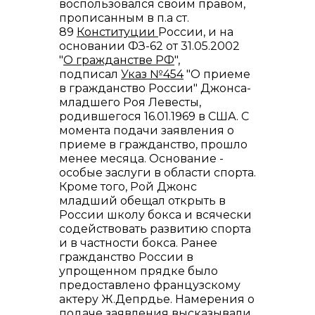
воспользовался своим правом,
прописанным в п.а ст.
89
Конституции
России, и на
основании ФЗ-62 от 31.05.2002
"
О гражданстве РФ
",
подписал
Указ №454
"О приеме
в гражданство России" Джонса-
младшего Роя Левесты,
родившегося 16.01.1969 в США. С
момента подачи заявления о
приеме в гражданство, прошло
менее месяца. Основание -
особые заслуги в области спорта.
Кроме того, Рой Джонс
младший обещал открыть в
России школу бокса и всячески
содействовать развитию спорта
и в частности бокса. Ранее
гражданство России в
упрощенном прядке было
предоставлено французскому
актеру Ж.Депрдье. Намерения о
подаче заявления высказывали