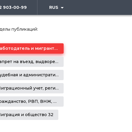
2 903-00-99
RUS
делы публикаций:
Работодатель и мигрант 27
Запрет на въезд, выдворение и депортация 24
Судебная и административная практика 11
Миграционный учет, регистрация, патент на работу 5
Гражданство, РВП, ВНЖ, НРЯ 16
играция и общество 32