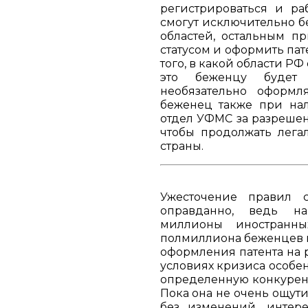
регистрироваться и ра
смогут исключительно б
областей, остальным п
статусом и оформить пат
того, в какой области РФ
это беженцу будет
необязательно оформл
беженец также при нал
отдел УФМС за разреше
чтобы продолжать лега
страны.
Ужесточение правил
оправданно, ведь н
миллионы иностранны
полмиллиона беженцев и
оформления патента на р
условиях кризиса особен
определенную конкурен
Пока она не очень ощути
без изменений, интер