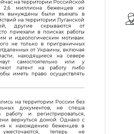
йчас на территории Российской
 2,6 миллиона беженцев из
их вынуждены были въехать в
ействий на территории Луганской
ей, другие скрываются от
то приехали в поисках работы
им и идеологическим мотивам.
ого не только в приграничных
 отдаленных от Украины, включая
асти, находящиеся на севере
вут самостоятельно или у
мляют патент на работу либо
обы иметь право осуществлять
лись на территории России без
ельных документов, не спеша
 работу и регистрироваться,
ени вернуться домой. Однако с
ания к нахождению беженцев в
ужесточаются, теперь не