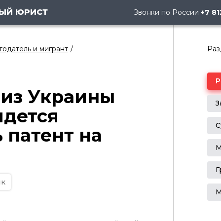
ЫЙ ЮРИСТ
Звонки по России
+7 81
одатель и мигрант
Раз
из Украины
идется
 патент на
ик
М