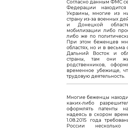
Согласно данным
ФМС
се
Федерации находится
Украины, многие из н
страну из-за военных д
и Донецкой област
мобилизации либо прос
либо же по политическ
При этом беженцев мн
областях, но и в весьма
Дальний Восток и обл
страны, там они жи
родственников, офор
временное убежище, чт
трудовую деятельность.
Многие беженцы находи
каких-либо разрешит
оформлять патенты на
надеясь в скором врем
1.08.2015 года требов
России несколько 