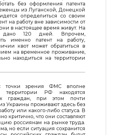
ботать без оформления патента
еженцы из Луганской, Донецкой
ридется определиться со своим
ент на работу вне зависимости от
 они в настоящее время живут. На
 дано 120 дней. Впрочем,
ять именно патент на работу,
ичии квот может обратиться в
нием на временное проживание,
льно находиться на территории
 с точки зрения
ФМС
вполне
а территории РФ находятся
х граждан, при этом почти
з Украины проживают здесь без
аботу или какого-либо статуса. В
но критично, что они составляют
цию россиянам на рынке труда.
ма, но если ситуация сохранится
есы российских граждан будут